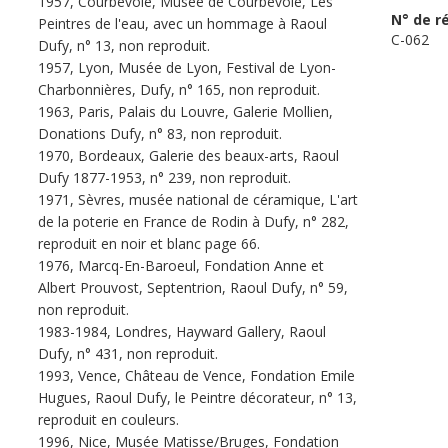
1957, Courbevoie, Musée de Courbevoie, Les
N° de r
Peintres de l'eau, avec un hommage à Raoul
C-062
Dufy, n° 13, non reproduit.
1957, Lyon, Musée de Lyon, Festival de Lyon-
Charbonnières, Dufy, n° 165, non reproduit.
1963, Paris, Palais du Louvre, Galerie Mollien,
Donations Dufy, n° 83, non reproduit.
1970, Bordeaux, Galerie des beaux-arts, Raoul
Dufy 1877-1953, n° 239, non reproduit.
1971, Sèvres, musée national de céramique, L'art
de la poterie en France de Rodin à Dufy, n° 282,
reproduit en noir et blanc page 66.
1976, Marcq-En-Baroeul, Fondation Anne et
Albert Prouvost, Septentrion, Raoul Dufy, n° 59,
non reproduit.
1983-1984, Londres, Hayward Gallery, Raoul
Dufy, n° 431, non reproduit.
1993, Vence, Château de Vence, Fondation Emile
Hugues, Raoul Dufy, le Peintre décorateur, n° 13,
reproduit en couleurs.
1996, Nice, Musée Matisse/Bruges, Fondation