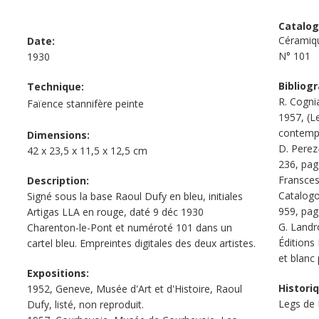
Catalog
Céramiq
Date:
N°
101
1930
Bibliogr
Technique:
R. Cognia
Faïence stannifère peinte
1957, (Le
contempo
Dimensions:
D. Perez
42 x 23,5 x 11,5 x 12,5 cm
236, page
Fransces
Description:
Catalogo
Signé sous la base Raoul Dufy en bleu, initiales
959, pag
Artigas LLA en rouge, daté 9 déc 1930
G. Landr
Charenton-le-Pont et numéroté 101 dans un
Éditions
cartel bleu. Empreintes digitales des deux artistes.
et blanc
Expositions:
Histori
1952, Geneve, Musée d'Art et d'Histoire, Raoul
Legs de
Dufy, listé, non reproduit.