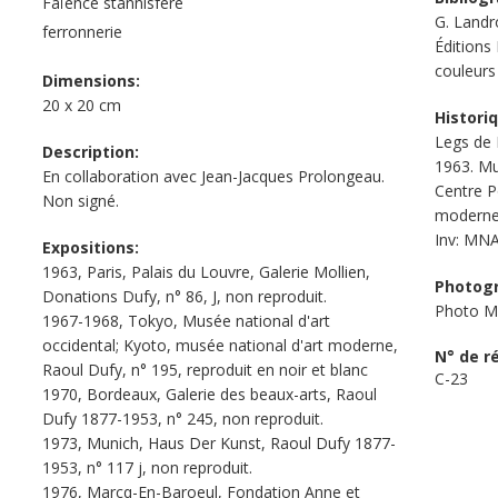
Faïence stannisfère
G. Landr
ferronnerie
Éditions
couleurs
Dimensions:
20 x 20 cm
Histori
Legs de
Description:
1963. Mu
En collaboration avec Jean-Jacques Prolongeau.
Centre P
Non signé.
moderne/
Inv: MN
Expositions:
1963, Paris, Palais du Louvre, Galerie Mollien,
Photogr
Donations Dufy, n° 86, J, non reproduit.
Photo MA
1967-1968, Tokyo, Musée national d'art
occidental; Kyoto, musée national d'art moderne,
N° de r
Raoul Dufy, n° 195, reproduit en noir et blanc
C-23
1970, Bordeaux, Galerie des beaux-arts, Raoul
Dufy 1877-1953, n° 245, non reproduit.
1973, Munich, Haus Der Kunst, Raoul Dufy 1877-
1953, n° 117 j, non reproduit.
1976, Marcq-En-Baroeul, Fondation Anne et