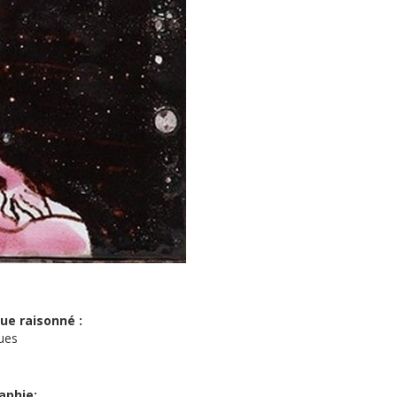
ue raisonné :
ues
aphie: