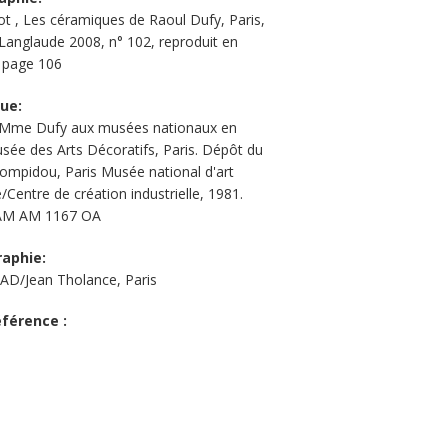
ot , Les céramiques de Raoul Dufy, Paris,
 Langlaude 2008, n° 102, reproduit en
 page 106
que:
 Mme Dufy aux musées nationaux en
sée des Arts Décoratifs, Paris. Dépôt du
ompidou, Paris Musée national d'art
Centre de création industrielle, 1981.
AM AM 1167 OA
aphie:
D/Jean Tholance, Paris
éférence :