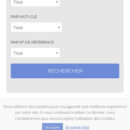
Tous
PAR MOT-CLÉ
Tous
PAR N° DE RÉFÉRENCE
Tous
Nous utilisons des cookies pour vous garantir une meilleure expérience
sur notre site. Si vous continuez à utiliser ce dernier, nous
Copyright
Raoul Dufy, Catalogue Raisonné
- 2026 - Tous droits
considérerons que vous acceptez l'utilisation des cookies.
réservés.
En savoir plus
J'accepte
Mentions légales
Politique de confidentialité
Contact