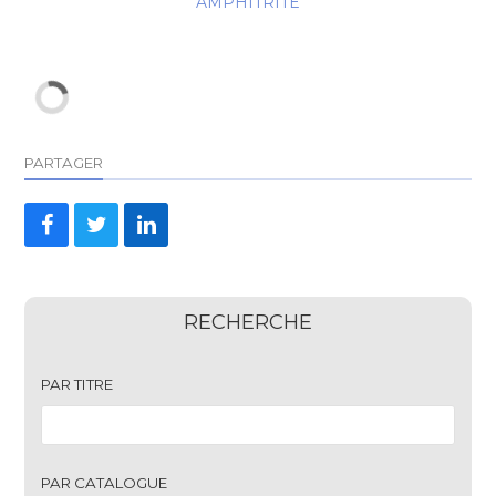
AMPHITRITE
PARTAGER
Share
Share
Share
on
on
on
Facebook
Twitter
LinkedIn
RECHERCHE
PAR TITRE
PAR CATALOGUE